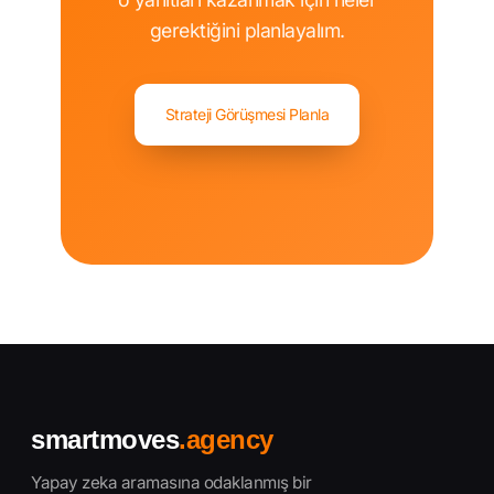
gerektiğini planlayalım.
Strateji Görüşmesi Planla
smartmoves
.agency
Yapay zeka aramasına odaklanmış bir