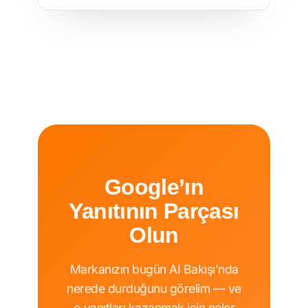
Google’ın
Yanıtının Parçası
Olun
Markanızın bugün AI Bakışı’nda
nerede durduğunu görelim — ve
o yanıtları kazanmak için neler